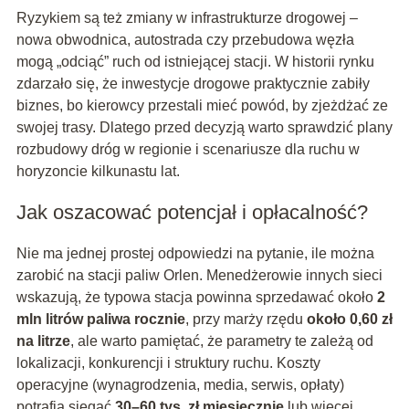
Ryzykiem są też zmiany w infrastrukturze drogowej –
nowa obwodnica, autostrada czy przebudowa węzła
mogą „odciąć” ruch od istniejącej stacji. W historii rynku
zdarzało się, że inwestycje drogowe praktycznie zabiły
biznes, bo kierowcy przestali mieć powód, by zjeżdżać ze
swojej trasy. Dlatego przed decyzją warto sprawdzić plany
rozbudowy dróg w regionie i scenariusze dla ruchu w
horyzoncie kilkunastu lat.
Jak oszacować potencjał i opłacalność?
Nie ma jednej prostej odpowiedzi na pytanie, ile można
zarobić na stacji paliw Orlen. Menedżerowie innych sieci
wskazują, że typowa stacja powinna sprzedawać około
2
mln litrów paliwa rocznie
, przy marży rzędu
około 0,60 zł
na litrze
, ale warto pamiętać, że parametry te zależą od
lokalizacji, konkurencji i struktury ruchu. Koszty
operacyjne (wynagrodzenia, media, serwis, opłaty)
potrafią sięgać
30–60 tys. zł miesięcznie
lub więcej.