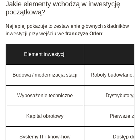
Jakie elementy wchodzą w inwestycję
początkową?
Najlepiej pokazuje to zestawienie głównych składników
inwestycji przy wejściu we
franczyzę Orlen
:
Element inwestycji
Budowa / modernizacja stacji
Roboty budowlane, zbi
Wyposażenie techniczne
Dystrybutory, s
Kapitał obrotowy
Pierwsze zato
Systemy IT i know-how
Dostęp do s