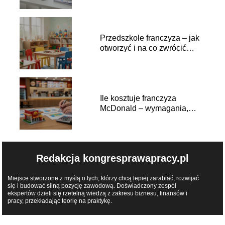
Przedszkole franczyza – jak
otworzyć i na co zwrócić
uwagę?
Ile kosztuje franczyza
McDonald – wymagania,
opłaty, zysk
Redakcja kongresprawapracy.pl
Miejsce stworzone z myślą o tych, którzy chcą lepiej zarabiać, rozwijać
się i budować silną pozycję zawodową. Doświadczony zespół
ekspertów dzieli się rzetelną wiedzą z zakresu biznesu, finansów i
pracy, przekładając teorię na praktykę.