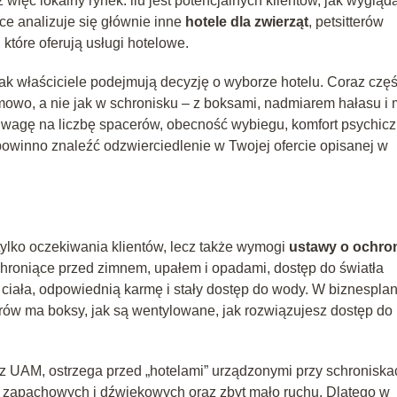
 więc lokalny rynek: ilu jest potencjalnych klientów, jak wygląd
yce analizuje się głównie inne
hotele dla zwierząt
, petsitterów
 które oferują usługi hotelowe.
ak właściciele podejmują decyzję o wyborze hotelu. Coraz częś
omowo, a nie jak w schronisku – z boksami, nadmiarem hałasu i 
ą uwagę na liczbę spacerów, obecność wybiegu, komfort psychic
powinno znaleźć odzwierciedlenie w Twojej ofercie opisanej w
tylko oczekiwania klientów, lecz także wymogi
ustawy o ochro
hroniące przed zimnem, upałem i opadami, dostęp do światła
iała, odpowiednią karmę i stały dostęp do wody. W biznesplan
etrów ma boksy, jak są wentylowane, jak rozwiązujesz dostęp do
z UAM, ostrzega przed „hotelami” urządzonymi przy schroniska
 zapachowych i dźwiękowych oraz zbyt mało ruchu. Dlatego w