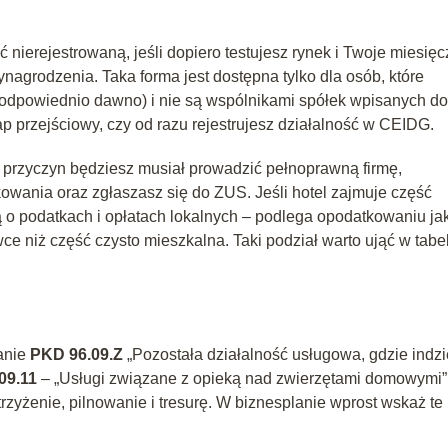
 nierejestrowaną, jeśli dopiero testujesz rynek i Twoje miesię
agrodzenia. Taka forma jest dostępna tylko dla osób, które
ą odpowiednio dawno) i nie są wspólnikami spółek wpisanych do
ap przejściowy, czy od razu rejestrujesz działalność w CEIDG.
h przyczyn będziesz musiał prowadzić pełnoprawną firmę,
kowania oraz zgłaszasz się do ZUS. Jeśli hotel zajmuje część
 o podatkach i opłatach lokalnych – podlega opodatkowaniu ja
ce niż część czysto mieszkalna. Taki podział warto ująć w tabel
wanie
PKD 96.09.Z
„Pozostała działalność usługowa, gdzie indzi
09.11
– „Usługi związane z opieką nad zwierzętami domowymi”
zyżenie, pilnowanie i tresurę. W biznesplanie wprost wskaż te