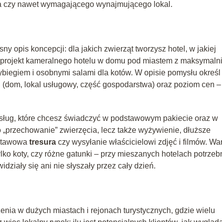
ra czy nawet wymagającego wynajmującego lokal.
y opis koncepcji: dla jakich zwierząt tworzysz hotel, w jakiej
ąda projekt kameralnego hotelu w domu pod miastem z maksymaln
ybiegiem i osobnymi salami dla kotów. W opisie pomysłu określ
 (dom, lokal usługowy, część gospodarstwa) oraz poziom cen –
usług, które chcesz świadczyć w podstawowym pakiecie oraz w
 „przechowanie” zwierzęcia, lecz także wyżywienie, dłuższe
stawowa
tresura
czy wysyłanie właścicielowi zdjęć i filmów. Wa
ylko koty, czy różne gatunki – przy mieszanych hotelach potrzeb
działy się ani nie słyszały przez cały dzień.
nia w dużych miastach i rejonach turystycznych, gdzie wielu