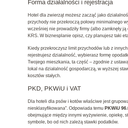
Forma działalności i rejestracja
Hotel dla zwierząt możesz zacząć jako działalność
przychody nie przekroczą połowy minimalnego wyn
wcześniej nie prowadziły firmy (albo zamknęły j
KRS. W biznesplanie opisz, czy planujesz taki et
Kiedy przekroczysz limit przychodów lub z innyc
rejestrujesz działalność, wybierasz formę opodat
Twojego mieszkania, ta część – zgodnie z ustawą
lokal na działalność gospodarczą, w wyższej staw
kosztów stałych.
PKD, PKWiU i VAT
Dla hoteli dla psów i kotów właściwe jest grupo
niesklasyfikowana”. Odpowiada temu
PKWiU 96.
obejmujące między innymi wyżywienie, opiekę, str
symbole, bo od nich zależą stawki podatków.