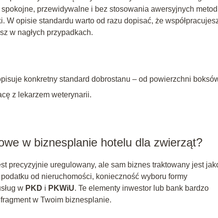
 spokojne, przewidywalne i bez stosowania awersyjnych metod
tki. W opisie standardu warto od razu dopisać, że współpracujes
esz w nagłych przypadkach.
opisuje konkretny standard dobrostanu – od powierzchni boksów
cę z lekarzem weterynarii.
owe w biznesplanie hotelu dla zwierząt?
est precyzyjnie uregulowany, ale sam biznes traktowany jest jak
i podatku od nieruchomości, konieczność wyboru formy
usług w
PKD
i
PKWiU
. Te elementy inwestor lub bank bardzo
 fragment w Twoim biznesplanie.