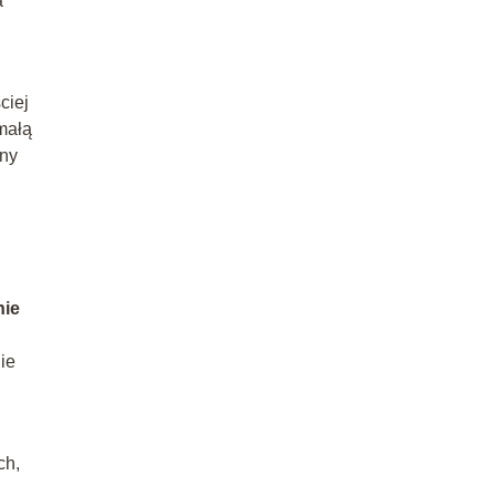
a
ciej
małą
zny
nie
ie
ch,