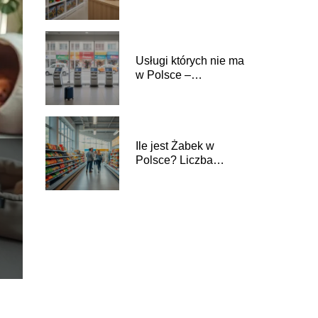
Usługi których nie ma
w Polsce –
ciekawostki i
przykłady
Ile jest Żabek w
Polsce? Liczba
sklepów i rozwój sieci