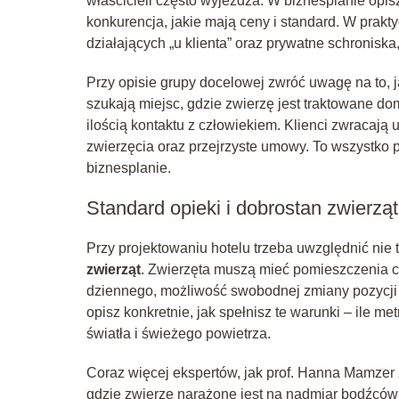
właścicieli często wyjeżdża. W biznesplanie opisz
konkurencja, jakie mają ceny i standard. W prakt
działających „u klienta” oraz prywatne schroniska,
Przy opisie grupy docelowej zwróć uwagę na to, j
szukają miejsc, gdzie zwierzę jest traktowane d
ilością kontaktu z człowiekiem. Klienci zwracaj
zwierzęcia oraz przejrzyste umowy. To wszystko 
biznesplanie.
Standard opieki i dobrostan zwierząt
Przy projektowaniu hotelu trzeba uwzględnić nie 
zwierząt
. Zwierzęta muszą mieć pomieszczenia c
dziennego, możliwość swobodnej zmiany pozycji c
opisz konkretnie, jak spełnisz te warunki – ile m
światła i świeżego powietrza.
Coraz więcej ekspertów, jak prof. Hanna Mamzer 
gdzie zwierzę narażone jest na nadmiar bodźców