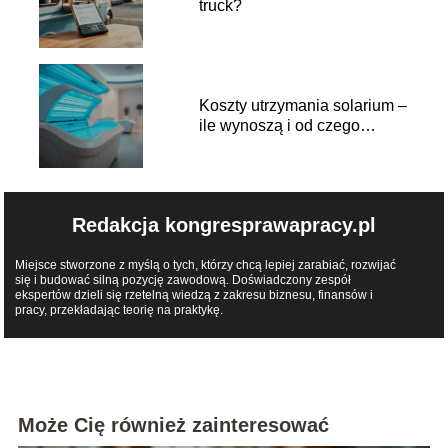
truck?
Koszty utrzymania solarium –
ile wynoszą i od czego
zależą?
Redakcja kongresprawapracy.pl
Miejsce stworzone z myślą o tych, którzy chcą lepiej zarabiać, rozwijać
się i budować silną pozycję zawodową. Doświadczony zespół
ekspertów dzieli się rzetelną wiedzą z zakresu biznesu, finansów i
pracy, przekładając teorię na praktykę.
Może Cię również zainteresować