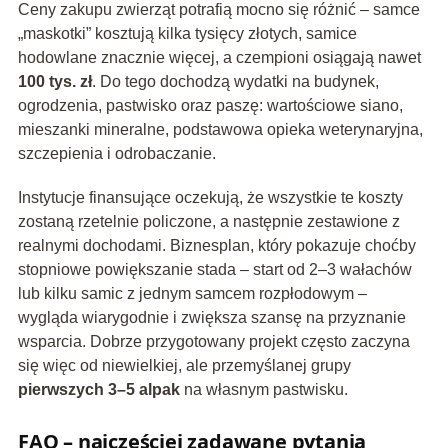
Ceny zakupu zwierząt potrafią mocno się różnić – samce
„maskotki” kosztują kilka tysięcy złotych, samice
hodowlane znacznie więcej, a czempioni osiągają nawet
100 tys. zł
. Do tego dochodzą wydatki na budynek,
ogrodzenia, pastwisko oraz paszę: wartościowe siano,
mieszanki mineralne, podstawowa opieka weterynaryjna,
szczepienia i odrobaczanie.
Instytucje finansujące oczekują, że wszystkie te koszty
zostaną rzetelnie policzone, a następnie zestawione z
realnymi dochodami. Biznesplan, który pokazuje choćby
stopniowe powiększanie stada – start od 2–3 wałachów
lub kilku samic z jednym samcem rozpłodowym –
wygląda wiarygodnie i zwiększa szansę na przyznanie
wsparcia. Dobrze przygotowany projekt często zaczyna
się więc od niewielkiej, ale przemyślanej grupy
pierwszych 3–5 alpak
na własnym pastwisku.
FAQ – najczęściej zadawane pytania