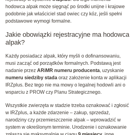
hodowca alpak może sięgnąć po środki unijne i krajowe
podobnie jak właściciel stad owiec czy kóz, jeśli spełni
podstawowe wymogi formalne.
Jakie obowiązki rejestracyjne ma hodowca
alpak?
Każdy posiadacz alpak, który myśli o dofinansowaniu,
musi zacząć od porządków formalnych. Podstawą jest
nadanie przez
ARiMR numeru producenta
, uzyskanie
numeru siedziby stada
oraz założenie konta w aplikacji
IRZplus. Bez tego nie ma mowy o legalnej hodowli ani o
wsparciu z PROW czy Planu Strategicznego.
Wszystkie zwierzęta w stadzie trzeba oznakować i zgłosić
w IRZplus, a każde zdarzenie – zakup, sprzedaż,
narodziny czy przemieszczenie alpak – wprowadzić w
system w określonym terminie. Urodzenie i oznakowanie
zgłasza się maksymalnie w ciągu
9 miesięcy
, inne