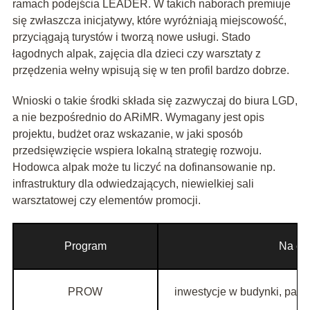
ramach podejścia LEADER. W takich naborach premiuje
się zwłaszcza inicjatywy, które wyróżniają miejscowość,
przyciągają turystów i tworzą nowe usługi. Stado
łagodnych alpak, zajęcia dla dzieci czy warsztaty z
przędzenia wełny wpisują się w ten profil bardzo dobrze.
Wnioski o takie środki składa się zazwyczaj do biura LGD,
a nie bezpośrednio do ARiMR. Wymagany jest opis
projektu, budżet oraz wskazanie, w jaki sposób
przedsięwzięcie wspiera lokalną strategię rozwoju.
Hodowca alpak może tu liczyć na dofinansowanie np.
infrastruktury dla odwiedzających, niewielkiej sali
warsztatowej czy elementów promocji.
Program
Na co
PROW
inwestycje w budynki, past