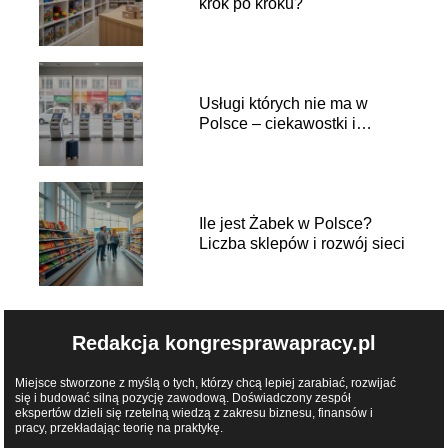
krok po kroku?
Usługi których nie ma w
Polsce – ciekawostki i
przykłady
Ile jest Żabek w Polsce?
Liczba sklepów i rozwój sieci
Redakcja kongresprawapracy.pl
Miejsce stworzone z myślą o tych, którzy chcą lepiej zarabiać, rozwijać
się i budować silną pozycję zawodową. Doświadczony zespół
ekspertów dzieli się rzetelną wiedzą z zakresu biznesu, finansów i
pracy, przekładając teorię na praktykę.