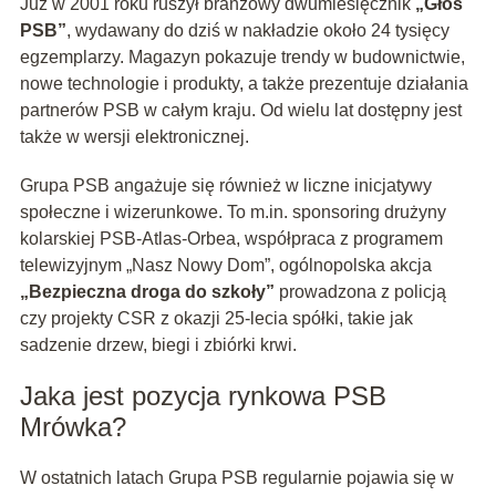
Już w 2001 roku ruszył branżowy dwumiesięcznik
„Głos
PSB”
, wydawany do dziś w nakładzie około 24 tysięcy
egzemplarzy. Magazyn pokazuje trendy w budownictwie,
nowe technologie i produkty, a także prezentuje działania
partnerów PSB w całym kraju. Od wielu lat dostępny jest
także w wersji elektronicznej.
Grupa PSB angażuje się również w liczne inicjatywy
społeczne i wizerunkowe. To m.in. sponsoring drużyny
kolarskiej PSB‑Atlas‑Orbea, współpraca z programem
telewizyjnym „Nasz Nowy Dom”, ogólnopolska akcja
„Bezpieczna droga do szkoły”
prowadzona z policją
czy projekty CSR z okazji 25‑lecia spółki, takie jak
sadzenie drzew, biegi i zbiórki krwi.
Jaka jest pozycja rynkowa PSB
Mrówka?
W ostatnich latach Grupa PSB regularnie pojawia się w