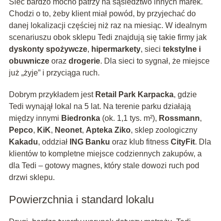
Sieć bardzo mocno patrzy na sąsiedztwo innych marek.
Chodzi o to, żeby klient miał powód, by przyjechać do
danej lokalizacji częściej niż raz na miesiąc. W idealnym
scenariuszu obok sklepu Tedi znajdują się takie firmy jak
dyskonty spożywcze
,
hipermarkety
, sieci
tekstylne i
obuwnicze
oraz
drogerie
. Dla sieci to sygnał, że miejsce
już „żyje” i przyciąga ruch.
Dobrym przykładem jest
Retail Park Karpacka
, gdzie
Tedi wynajął lokal na 5 lat. Na terenie parku działają
między innymi
Biedronka
(ok. 1,1 tys. m²),
Rossmann
,
Pepco
,
KiK
,
Neonet
,
Apteka Ziko
, sklep zoologiczny
Kakadu
, oddział
ING Banku
oraz klub fitness
CityFit
. Dla
klientów to kompletne miejsce codziennych zakupów, a
dla Tedi – gotowy magnes, który stale dowozi ruch pod
drzwi sklepu.
Powierzchnia i standard lokalu