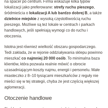
na spacer po centrum. Firma wskazuje kilka typów
lokalizacji jako preferowane:
strefy ruchu pieszego
,
śródmieścia o
lokalizacji A lub bardzo dobrej B
, a także
dzielnice miejskie
z wysoką częstotliwością ruchu
pieszego. Możliwe są też lokale w centrach i parkach
handlowych, jeśli spełniają wymogi co do ruchu i
otoczenia.
Istotna jest również wielkość obszaru gospodarczego.
Tedi zakłada, że w rejonie oddziaływania sklepu powinno
mieszkać
co najmniej 20 000 osób
. To minimalna baza
klientów, która pozwala realnie mówić o obrocie
uzasadniającym koszty najmu, energii i personelu. Małe
miasteczko z 8–10 tysiącami mieszkańców z reguły nie
mieści się w tej strategii, chyba że jest częścią większej
aglomeracji.
Otoczenie handlowe