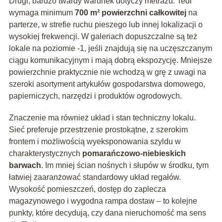
Drugi, bardzo twardy warunek dotyczy metrażu. Tedi
wymaga minimum
700 m² powierzchni całkowitej
na
parterze, w strefie ruchu pieszego lub innej lokalizacji o
wysokiej frekwencji. W galeriach dopuszczalne są też
lokale na poziomie -1, jeśli znajdują się na uczęszczanym
ciągu komunikacyjnym i mają dobrą ekspozycję. Mniejsze
powierzchnie praktycznie nie wchodzą w grę z uwagi na
szeroki asortyment artykułów gospodarstwa domowego,
papierniczych, narzędzi i produktów ogrodowych.
Znaczenie ma również układ i stan techniczny lokalu.
Sieć preferuje przestrzenie prostokątne, z szerokim
frontem i możliwością wyeksponowania szyldu w
charakterystycznych
pomarańczowo-niebieskich
barwach
. Im mniej ścian nośnych i słupów w środku, tym
łatwiej zaaranżować standardowy układ regałów.
Wysokość pomieszczeń, dostęp do zaplecza
magazynowego i wygodna rampa dostaw – to kolejne
punkty, które decydują, czy dana nieruchomość ma sens