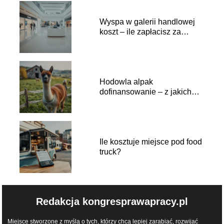
Wyspa w galerii handlowej
koszt – ile zapłacisz za
wynajem?
Hodowla alpak
dofinansowanie – z jakich
programów skorzystać?
Ile kosztuje miejsce pod food
truck?
Redakcja kongresprawapracy.pl
Miejsce stworzone z myślą o tych, którzy chcą lepiej zarabiać, rozwijać