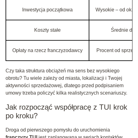
Inwestycja początkowa
Wysokie – od ok. 1
Koszty stałe
Średnie do 
Opłaty na rzecz franczyzodawcy
Procent od sprzed
Czy taka struktura obciążeń ma sens bez wysokiego
obrotu? Tu wiele zależy od miasta, lokalizacji i Twojej
aktywności sprzedażowej, dlatego przed podpisaniem
umowy trzeba policzyć kilka realistycznych scenariuszy.
Jak rozpocząć współpracę z TUI krok
po kroku?
Droga od pierwszego pomysłu do uruchomienia
franczyzy TUI
jest zaplanowana w seriach kontaktów,