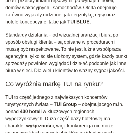
przez przeloty liniami rejsowymi, po wynajem hoteli,
domów wakacyjnych i samochodów. Oferta obejmuje
zarówno wyjazdy rodzinne, jak i egzotykę, rejsy oraz
hotele koncepcyjne, takie jak
TUI BLUE
.
Standardy działania – od wizualnej aranżacji biura po
sposób obsługi klienta – są opisane w procedurach i
muszą być respektowane. To nie jest luźna współpraca
agencyjna, tylko ściśle ułożony system, gdzie każdy punkt
sprzedaży powinien wyglądać i działać podobnie jak inne
biura w sieci. Dla wielu klientów to ważny sygnał jakości.
Co wyróżnia markę TUI na rynku?
TUI to część jednego z największych koncernów
turystycznych świata –
TUI Group
– obejmującego m.in.
ponad
400 hoteli
w kluczowych regionach
wypoczynkowych. Duża część bazy hotelowej ma
charakter
wyłączności
, więc konkurencja nie może
sprzedawać tych samych obiektów na identycznych