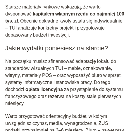
Starsze materiały rynkowe wskazują, że warto
dysponować
kapitałem własnym rzędu co najmniej 100
tys. zł
. Obecnie dokładne kwoty ustala się indywidualnie
– TUI analizuje konkretny projekt i przygotowuje
dopasowany budżet inwestycji.
Jakie wydatki poniesiesz na starcie?
Na początku musisz sfinansować adaptację lokalu do
standardów wizualnych TUI – meble, oznakowanie,
witryny, materiały POS – oraz wyposażyć biuro w sprzęt,
systemy informatyczne i stanowiska pracy. Do tego
dochodzi
opłata licencyjna
za przystąpienie do systemu
franczyzowego oraz rezerwa na koszty stałe pierwszych
miesięcy.
Warto przygotować orientacyjny budżet, w którym
uwzględnisz czynsz, media, wynagrodzenia, ZUS i
podatki przynajmniej na 3–6 miesięcy. Biuro – nawet przy