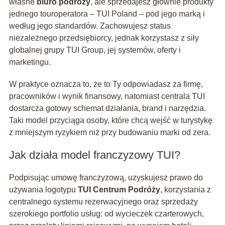
własne
biuro podróży
, ale sprzedajesz głównie produkty
jednego touroperatora – TUI Poland – pod jego marką i
według jego standardów. Zachowujesz status
niezależnego przedsiębiorcy, jednak korzystasz z siły
globalnej grupy TUI Group, jej systemów, oferty i
marketingu.
W praktyce oznacza to, że to Ty odpowiadasz za firmę,
pracowników i wynik finansowy, natomiast centrala TUI
dostarcza gotowy schemat działania, brand i narzędzia.
Taki model przyciąga osoby, które chcą wejść w turystykę
z mniejszym ryzykiem niż przy budowaniu marki od zera.
Jak działa model franczyzowy TUI?
Podpisując umowę franczyzową, uzyskujesz prawo do
używania logotypu
TUI Centrum Podróży
, korzystania z
centralnego systemu rezerwacyjnego oraz sprzedaży
szerokiego portfolio usług: od wycieczek czarterowych,