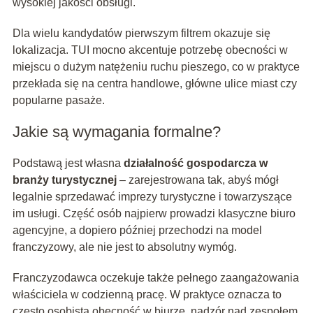
wysokiej jakości obsługi.
Dla wielu kandydatów pierwszym filtrem okazuje się
lokalizacja. TUI mocno akcentuje potrzebę obecności w
miejscu o dużym natężeniu ruchu pieszego, co w praktyce
przekłada się na centra handlowe, główne ulice miast czy
popularne pasaże.
Jakie są wymagania formalne?
Podstawą jest własna
działalność gospodarcza w
branży turystycznej
– zarejestrowana tak, abyś mógł
legalnie sprzedawać imprezy turystyczne i towarzyszące
im usługi. Część osób najpierw prowadzi klasyczne biuro
agencyjne, a dopiero później przechodzi na model
franczyzowy, ale nie jest to absolutny wymóg.
Franczyzodawca oczekuje także pełnego zaangażowania
właściciela w codzienną pracę. W praktyce oznacza to
często osobistą obecność w biurze, nadzór nad zespołem,