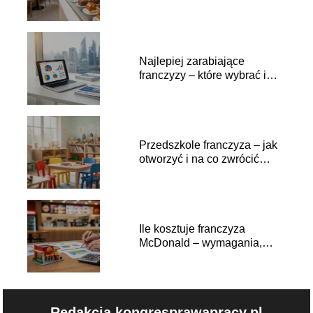
Najlepiej zarabiające
franczyzy – które wybrać i
dlaczego?
Przedszkole franczyza – jak
otworzyć i na co zwrócić
uwagę?
Ile kosztuje franczyza
McDonald – wymagania,
opłaty, zysk
Redakcja kongresprawapracy.pl