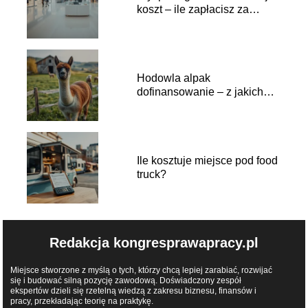
koszt – ile zapłacisz za
wynajem?
Hodowla alpak
dofinansowanie – z jakich
programów skorzystać?
Ile kosztuje miejsce pod food
truck?
Redakcja kongresprawapracy.pl
Miejsce stworzone z myślą o tych, którzy chcą lepiej zarabiać, rozwijać
się i budować silną pozycję zawodową. Doświadczony zespół
ekspertów dzieli się rzetelną wiedzą z zakresu biznesu, finansów i
pracy, przekładając teorię na praktykę.