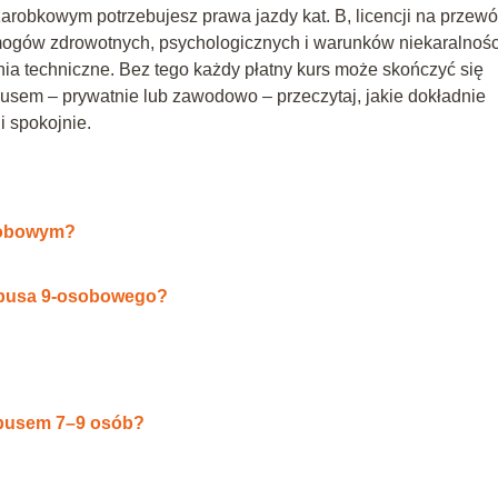
obkowym potrzebujesz prawa jazdy kat. B, licencji na przew
gów zdrowotnych, psychologicznych i warunków niekaralnośc
ia techniczne. Bez tego każdy płatny kurs może skończyć się
busem – prywatnie lub zawodowo – przeczytaj, jakie dokładnie
i spokojnie.
sobowym?
a busa 9‑osobowego?
 busem 7–9 osób?