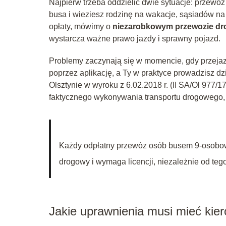
Najpierw trzeba oddzielić dwie sytuacje: przewó
busa i wieziesz rodzinę na wakacje, sąsiadów na
opłaty, mówimy o
niezarobkowym przewozie d
wystarcza ważne prawo jazdy i sprawny pojazd.
Problemy zaczynają się w momencie, gdy przejazd
poprzez aplikację, a Ty w praktyce prowadzisz d
Olsztynie w wyroku z 6.02.2018 r. (II SA/Ol 977/1
faktycznego wykonywania transportu drogowego, n
Każdy odpłatny przewóz osób busem 9‑osobowy
drogowy i wymaga licencji, niezależnie od tego
Jakie uprawnienia musi mieć ki