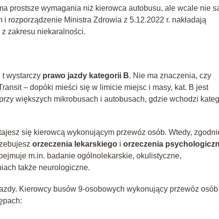
 prostsze wymagania niż kierowca autobusu, ale wcale nie s
i rozporządzenie Ministra Zdrowia z 5.12.2022 r. nakładają
z zakresu niekaralności.
t wystarczy
prawo jazdy kategorii B
. Nie ma znaczenia, czy
ansit – dopóki mieści się w limicie miejsc i masy, kat. B jest
 przy większych mikrobusach i autobusach, gdzie wchodzi kateg
tajesz się kierowcą wykonującym przewóz osób. Wtedy, zgodni
trzebujesz
orzeczenia lekarskiego
i
orzeczenia psychologicz
ejmuje m.in. badanie ogólnolekarskie, okulistyczne,
niach także neurologiczne.
 jazdy. Kierowcy busów 9‑osobowych wykonujący przewóz osób
ępach: