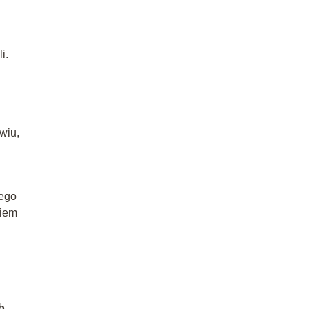
i.
wiu,
nego
niem
b