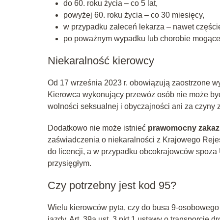
do 60. roku życia – co 5 lat,
powyżej 60. roku życia – co 30 miesięcy,
w przypadku zaleceń lekarza – nawet częściej
po poważnym wypadku lub chorobie mogącej 
Niekaralność kierowcy
Od 17 września 2023 r. obowiązują zaostrzone wym
Kierowca wykonujący przewóz osób nie może być
wolności seksualnej i obyczajności ani za czyny z
Dodatkowo nie może istnieć
prawomocny zakaz
zaświadczenia o niekaralności z Krajowego Reje
do licencji, a w przypadku obcokrajowców spoza
przysięgłym.
Czy potrzebny jest kod 95?
Wielu kierowców pyta, czy do busa 9‑osobowego t
jazdy. Art. 39a ust. 3 pkt 1 ustawy o transporcie 