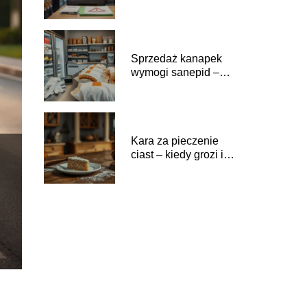
Sprzedaż kanapek
wymogi sanepid –
jakie wymagania
spełnić?
Kara za pieczenie
ciast – kiedy grozi i
jakie są
konsekwencje?