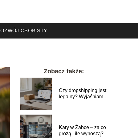
OZWÓJ OSOBISTY
Zobacz także:
Czy dropshipping jest
legalny? Wyjaśniamy
krok po kroku
Kary w Żabce – za co
grożą i ile wynoszą?