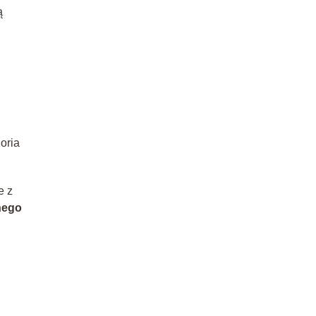
ą
oria
e z
nego