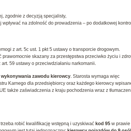
, zgodnie z decyzją specjalisty,
wpływać na zdolność do prowadzenia – po dodatkowej kontrol
ogi z art. 5c ust. 1 pkt 5 ustawy o transporcie drogowym.
 prawomocnie skazany za przestępstwa przeciwko życiu i zdro
 art. 59 ustawy o przeciwdziałaniu narkomanii.
 wykonywania zawodu kierowcy
. Starosta wymaga więc
stru Karnego dla przedsiębiorcy oraz każdego kierowcy wpisa
 UE także zaświadczenia z kraju pochodzenia wraz z tłumacze
rzeba robić kwalifikację wstępną i uzyskiwać
kod 95
w prawie
drogowym jest tutaj jednoznaczny:
kierowcy pojazdów do 9 osó