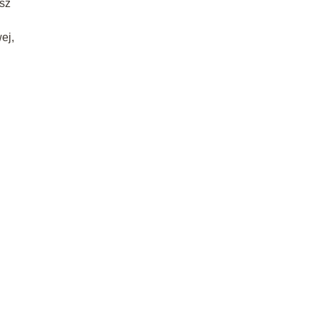
isz
ej,