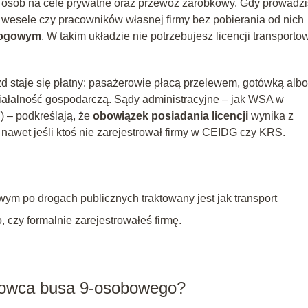
z osób na cele prywatne oraz przewóz zarobkowy. Gdy prowadz
 wesele czy pracowników własnej firmy bez pobierania od nich
rogowym
. W takim układzie nie potrzebujesz licencji transportow
 staje się płatny: pasażerowie płacą przelewem, gotówką albo
ziałalność gospodarczą. Sądy administracyjne – jak WSA w
7) – podkreślają, że
obowiązek posiadania licencji
wynika z
awet jeśli ktoś nie zarejestrował firmy w CEIDG czy KRS.
m po drogach publicznych traktowany jest jak transport
, czy formalnie zarejestrowałeś firmę.
erowca busa 9‑osobowego?