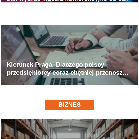
spotkań, szkoleń i poczekalni?
Kierunek Praga. Dlaczego polscy
przedsiębiorcy coraz chętniej przenoszą
biznes za południową granicę?
BIZNES