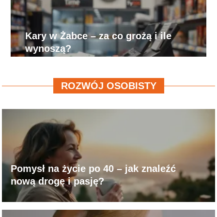
Kary w Żabce – za co grożą i ile
wynoszą?
ROZWÓJ OSOBISTY
Pomysł na życie po 40 – jak znaleźć
nową drogę i pasję?